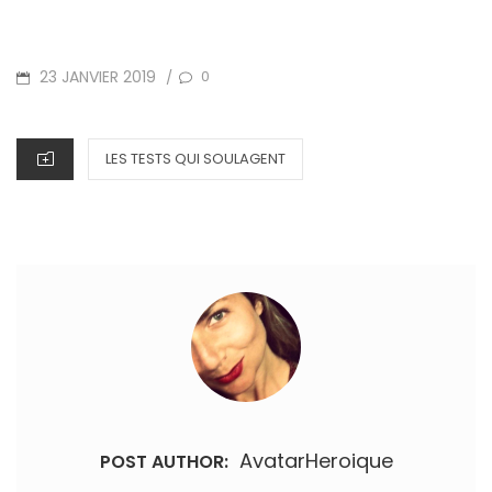
P
23 JANVIER 2019
0
/
O
S
C
LES TESTS QUI SOULAGENT
T
A
E
T
D
E
O
G
N
O
R
I
E
S
AvatarHeroique
POST AUTHOR: