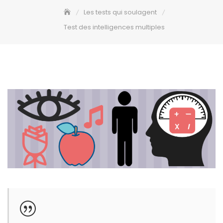
Les tests qui soulagent
Test des intelligences multiples