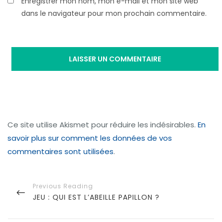
Enregistrer mon nom, mon e-mail et mon site web
dans le navigateur pour mon prochain commentaire.
Ce site utilise Akismet pour réduire les indésirables.
En
savoir plus sur comment les données de vos
commentaires sont utilisées
.
N
a
P
JEU : QUI EST L’ABEILLE PAPILLON ?
v
R