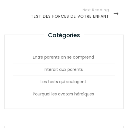
i
E
V
g
I
a
N
TEST DES FORCES DE VOTRE ENFANT
O
E
t
U
X
i
Catégories
S
T
o
P
P
O
n
O
S
Entre parents on se comprend
d
S
T
T
e
Interdit aux parents
l
Les tests qui soulagent
’
a
Pourquoi les avatars héroïques
r
t
i