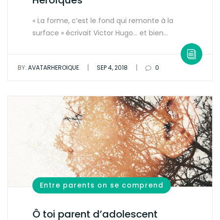
Héroïques
« La forme, c’est le fond qui remonte à la
surface » écrivait Victor Hugo… et bien…
|
|
BY:
AVATARHEROIQUE
SEP 4, 2018
0
Entre parents on se comprend
Ô toi parent d’adolescent